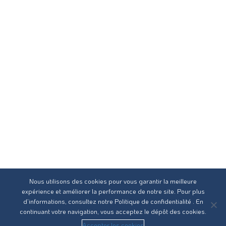
Nous utilisons des cookies pour vous garantir la meilleure
expérience et améliorer la performance de notre site. Pour plus
d’informations, consultez notre
Politique de confidentialité
. En
continuant votre navigation, vous acceptez le dépôt des cookies.
Accepter les cookies