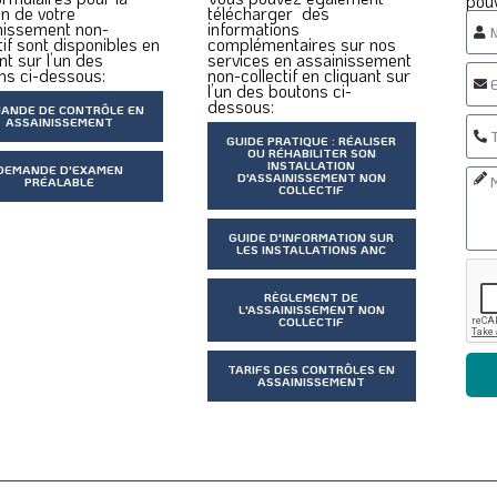
pou
n de votre
télécharger des
nissement non-
informations
tif sont disponibles en
complémentaires sur nos
nt sur l’un des
services en assainissement
ns ci-dessous:
non-collectif en cliquant sur
l’un des boutons ci-
dessous:
ANDE DE CONTRÔLE EN
ASSAINISSEMENT
GUIDE PRATIQUE : RÉALISER
OU RÉHABILITER SON
INSTALLATION
DEMANDE D'EXAMEN
D'ASSAINISSEMENT NON
PRÉALABLE
COLLECTIF
GUIDE D'INFORMATION SUR
LES INSTALLATIONS ANC
RÈGLEMENT DE
L'ASSAINISSEMENT NON
COLLECTIF
TARIFS DES CONTRÔLES EN
ASSAINISSEMENT