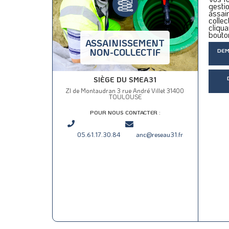
gestio
assai
collec
cliqua
bouto
ASSAINISSEMENT
NON-COLLECTIF
DEM
SIÈGE DU SMEA31
ZI de Montaudran 3 rue André Villet 31400
TOULOUSE
POUR NOUS CONTACTER :
05.61.17.30.84
anc@reseau31.fr