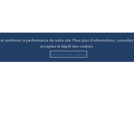
 et améliorer la performance de notre site. Pour plus d’informations, consultez
acceptez le dépôt des cookies.
Accepter les cookies
 sur l’ensemble des compétences du cycle de l’eau en Haute-
Vos démarches
Eau potable
Assainissement collectif
Assainissement non-collectif
Eau pluviale