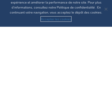
expérience et améliorer la performance de notre site. Pour plus
d’informations, consultez notre
Politique de confidentialité
. En
continuant votre navigation, vous acceptez le dépôt des cookies.
Accepter les cookies
Réseau31 intervient sur l’ensemble des compétences du
cycle de l’eau en Haute-Garonne.
Nous contacter
Recrutement
Guides pratiques
Statuts
RPQS
Vos démarches
Eau potable