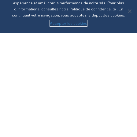
expérience et améliorer la performance de notre site. Pour plus
d’informations, consultez notre
Politique de confidentialité
. En
continuant votre navigation, vous acceptez le dépôt des cookies.
Accepter les cookies
Réseau31 intervient sur l’ensemble des compétences du
cycle de l’eau en Haute-Garonne.
Nous contacter
Recrutement
Guides pratiques
Statuts
RPQS
Vos démarches
Eau potable