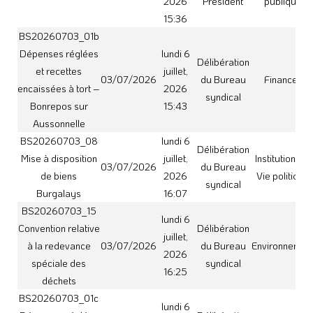
déchets
BS20260703_01c
lundi 6
Dépenses réglées
Délibération
juillet,
et recettes
03/07/2026
du Bureau
Finances
2026
encaissées à tort –
syndical
15:45
Carbonne
BS20260703_09
lundi 6
Délibération
Désaffectation et
juillet,
Domaine et
03/07/2026
du Bureau
déclassement de
2026
Patrimoine
syndical
biens obsolètes
16:08
BS20260703_16
lundi 6
Désignation de
Délibération
juillet,
Institutions et
représentants à
03/07/2026
du Bureau
2026
Vie politique
l’association
syndical
16:26
AMORCE
BS20260703_02
lundi 6
Protocole
Délibération
juillet,
transactionnel
03/07/2026
du Bureau
Finances
2026