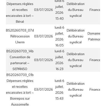
syndical
Bonrepos sur
15:43
Aussonnelle
BS20260703_08
lundi 6
Délibération
Mise à disposition
juillet,
Institutions et
03/07/2026
du Bureau
de biens
2026
Vie politique
syndical
Burgalays
16:07
BS20260703_15
lundi 6
Convention relative
Délibération
juillet,
à la redevance
03/07/2026
du Bureau
Environnemen
2026
spéciale des
syndical
16:25
déchets
BS20260703_01c
lundi 6
Dépenses réglées
Délibération
juillet,
et recettes
03/07/2026
du Bureau
Finances
2026
encaissées à tort –
syndical
15:45
Carbonne
A133_2026
vendredi
Délégation de
3 juillet,
Institutions et