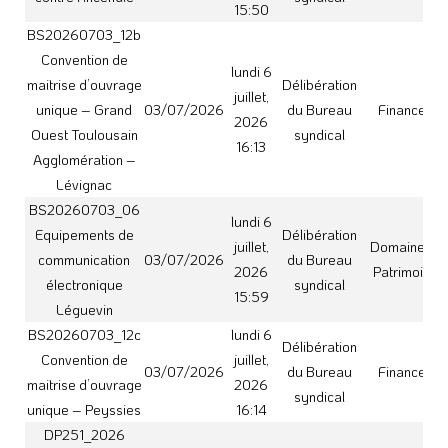
unique – Peyssies
16:14
DP251_2026
Réservoirs
vendredi
Castanet 2 et
3 juillet,
Décision du
Institutions et
03/07/2026
Rebigue 2 –
2026
Président
Vie politique
Procédure
15:36
d’expropriation
lundi 6
BS20260703_07a
Délibération
juillet,
Domaine et
Acquisition –
03/07/2026
du Bureau
2026
Patrimoine
Auterive
syndical
16:01
BS20260703_12d
lundi 6
Convention de
Délibération
juillet,
maitrise d’ouvrage
03/07/2026
du Bureau
Finances
2026
unique – Saint
syndical
16:15
Gaudens
mardi
BS20260703_14a
28
Délibération