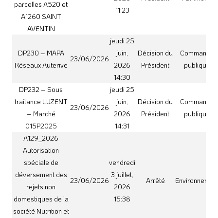
domestiques de la
15:38
société Nutrition et
Santé REVEL
jeudi 25
DP233 – Sous
juin,
Décision du
Commande
traitance CPB –
23/06/2026
2026
Président
publique
Marché 103P2025
14:32
jeudi 25
DP234 – Sous
juin,
Décision du
Commande
traitance COLAS –
23/06/2026
2026
Président
publique
Marché 075N2023
14:33
jeudi 25
DP239 – Sous
juin,
Décision du
Commande
traitance CPB –
23/06/2026
2026
Président
publique
Marché 017P2025
14:34
D20260618_08e
lundi 22
Délibération
Désignation des
juin,
Institutions et
18/06/2026
du Conseil
membres de la
2026
Vie politique
syndical