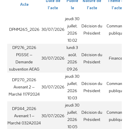
Avenant 1 –
30/07/2026
2026
Président
publique
Marché 032A2024
10:05
DP272_2026 Plan
mardi 4
d’épandage initial
août,
Décision du
Domaine et
des boues issues
27/07/2026
2026
Président
Patrimoine
des LPR de la
10:52
station d’ESPERCE
DP273_2026 Plan
d’épandage initial
mardi 4
des boues issues
août,
Décision du
Domaine et
27/07/2026
des LPR de la
2026
Président
Patrimoine
station de
10:53
LAGARDE
DP267_2026 Plan
d’épandage initial
lundi 3
des boues issues
août,
Décision du
Domaine et
27/07/2026
des LPR de la
2026
Président
Patrimoine
station de SAINT
14:00