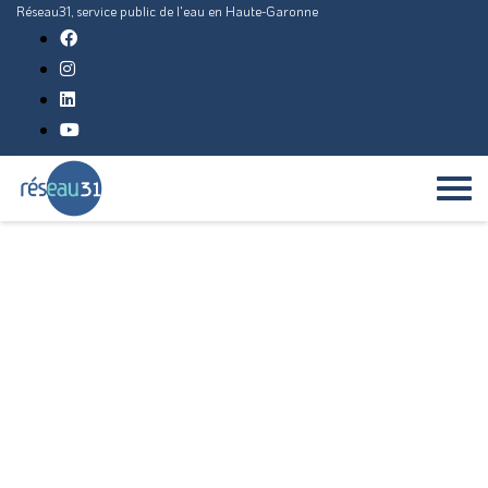
Réseau31, service public de l'eau en Haute-Garonne
PUBLICATION DES
ACTES
RÉGLEMENTAIRES
L’ordonnance n° 2021-1310 et le décret n°2021-1311 du
7 octobre 2021
portent réforme, au 1er juillet 2022, des