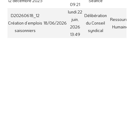
18/06/2026
Arrêté
signature Erick
2026
Vie politique
SATTO
14:33
lundi 22
D20260618_11
Délibération
juin,
Ressources
Modification de
18/06/2026
du Conseil
2026
Humaines
postes permanents
syndical
13:49
CS20260618_13d
jeudi 25
Délibération
CFU 2025 Budget
juin,
18/06/2026
du Conseil
Finances
assainissement
2026
syndical
non collectif
10:07
A126_2026
vendredi
Délégation de
26 juin,
Institutions et
18/06/2026
Arrêté
signature
2026
Vie politique
Sébastien CLAVEL
10:32
A104_2026
vendredi
Délégation de
26 juin,
Institutions et
18/06/2026
Arrêté
signature
2026
Vie politique
Guillaume MERLET
13:32