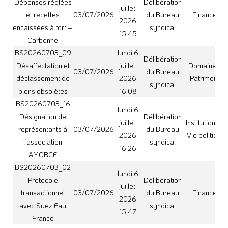
avec Suez Eau
syndical
15:47
France
lundi 6
BS20260703_10
Délibération
juillet,
Fourniture d’eau
03/07/2026
du Bureau
Finances
2026
brute
syndical
16:09
BS20260703_17a
lundi 6
Délibération
Protocole
juillet,
03/07/2026
du Bureau
Finances
transactionnel – M.
2026
syndical
PORCHER
16:27
BS20260703_03
lundi 6
Sécurisation de
Délibération
juillet,
Institutions et
l’alimentation en
03/07/2026
du Bureau
2026
Vie politique
eau du barrage de
syndical
15:48
Montbel
BS20260703_11a
lundi 6
Délibération
Dévoiement de
juillet,
03/07/2026
du Bureau
Finances
réseaux – Mirepoix
2026
syndical