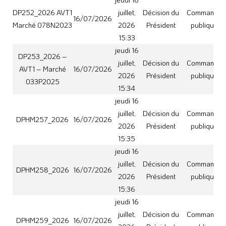
jeudi 16
juillet,
Décision du
Commande
DPHM259_2026
16/07/2026
2026
Président
publique
15:36
BS20260703_01b
Dépenses réglées
lundi 6
Délibération
et recettes
juillet,
03/07/2026
du Bureau
Finances
encaissées à tort –
2026
syndical
Bonrepos sur
15:43
Aussonnelle
BS20260703_08
lundi 6
Délibération
Mise à disposition
juillet,
Institutions et
03/07/2026
du Bureau
de biens
2026
Vie politique
syndical
Burgalays
16:07
BS20260703_15
lundi 6
Convention relative
Délibération
juillet,
à la redevance
03/07/2026
du Bureau
Environnemen
2026
spéciale des
syndical
16:25