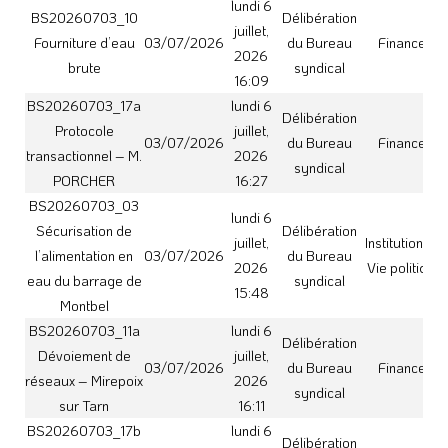
sur Tarn
16:11
BS20260703_17b
lundi 6
Délibération
Protocole
juillet,
03/07/2026
du Bureau
Finances
transactionnel –
2026
syndical
SMDEA09
16:29
BS20260703_04
lundi 6
Délibération
Protocole de
juillet,
03/07/2026
du Bureau
Finances
coopération avec
2026
syndical
le SICOVAL
15:49
BS20260703_12a
Convention de
maitrise d’ouvrage
lundi 6
Délibération
unique –
juillet,
03/07/2026
du Bureau
Finances
Communauté de
2026
syndical
Communes Hauts
16:12
Tolosans –
Merville
lundi 6
BS20260703_05
Délibération