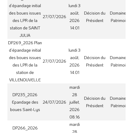
mardi
DP266_2026
28
Epandage boues
Décision du
Domaine et
24/07/2026
juillet,
Bonrepos sur
Président
Patrimoine
2026
Aussonnelle
08:16
mardi 21
DP248_2026 AVT1
juillet,
Décision du
Commande
21/07/2026
Marché 070A2024
2026
Président
publique
16:19
mardi 21
DP249_2026 –
juillet,
Décision du
Commande
AVT1 Marché
21/07/2026
2026
Président
publique
035A2025
16:20
DP261_2026 –
mardi 21
Sous traitance TP
juillet,
Décision du
Commande
21/07/2026
CARBONNE –
2026
Président
publique
Marché 034P2025
16:22
DP262_2026 –