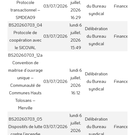
juillet,
Dispositifs de lutte
03/07/2026
du Bureau
Finances
2026
contre l’incendie
syndical
15:50
BS20260703_12b
Convention de
lundi 6
maitrise d’ouvrage
Délibération
juillet,
unique – Grand
03/07/2026
du Bureau
Finances
2026
Ouest Toulousain
syndical
16:13
Agglomération –
Lévignac
BS20260703_06
lundi 6
Equipements de
Délibération
juillet,
Domaine et
communication
03/07/2026
du Bureau
2026
Patrimoine
électronique
syndical
15:59
Léguevin
BS20260703_12c
lundi 6
Délibération
Convention de
juillet,
03/07/2026
du Bureau
Finances
maitrise d’ouvrage
2026
syndical