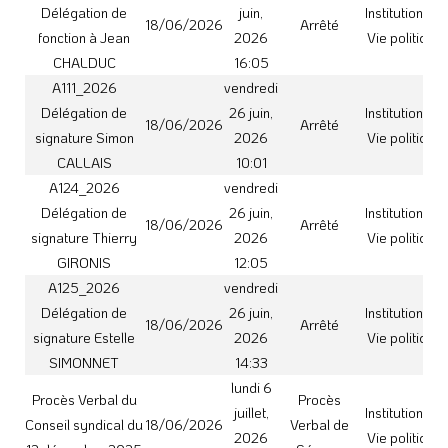
Procès Verbal du
Procès
juillet,
Institutions et
Conseil syndical du
18/06/2026
Verbal de
2026
Vie politique
12 décembre 2025
Séance
09:21
lundi 22
D20260618_12
Délibération
juin,
Ressources
Création d’emplois
18/06/2026
du Conseil
2026
Humaines
saisonniers
syndical
13:49
A65_2026
vendredi
Délégation de
26 juin,
Institutions et
signature
18/06/2026
Arrêté
2026
Vie politique
Sébastien
10:01
CAILLAUD
A72_2026
vendredi
Délégation de
26 juin,
Institutions et
18/06/2026
Arrêté
signature Mickaël
2026
Vie politique
GIRARD
12:04
A115_2026
vendredi
Délégation de
26 juin,
Institutions et