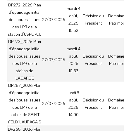
FELIX LAURAGAIS
DP268_2026 Plan
d’épandage initial
lundi 3
des boues issues
août,
Décision du
Domaine et
27/07/2026
des LPR de la
2026
Président
Patrimoine
station de SAINT
14:01
JULIA
DP269_2026 Plan
d’épandage initial
lundi 3
des boues issues
août,
Décision du
Domaine et
27/07/2026
des LPR de la
2026
Président
Patrimoine
station de
14:01
VILLENOUVELLE
mardi
DP235_2026
28
Décision du
Domaine et
Epandage des
24/07/2026
juillet,
Président
Patrimoine
boues Saint-Lys
2026
08:16