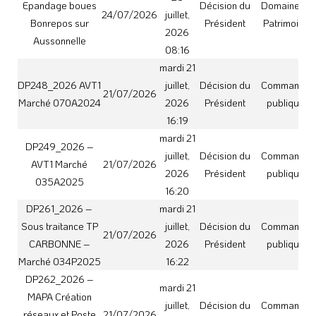
mardi 21
MAPA Création
juillet,
Décision du
Commande
réseaux et Poste
21/07/2026
2026
Président
publique
de Refoulement
16:24
MERVILLE
mardi 21
DP263_2026 –
juillet,
Décision du
Commande
AVT1 Marché
21/07/2026
2026
Président
publique
114P24
16:25
DP256_2026 Mise
en conformité du
lundi 20
captage des
juillet,
Décision du
Cruzières à
17/07/2026
Finances
2026
Président
Cazeaux de
13:47
Layrisse – aide
financière AEAG
DP260_2026 -
jeudi 16
Sous traitance
juillet,
Décision du
Commande
16/07/2026
PAVAGE Marché
2026
Président
publique