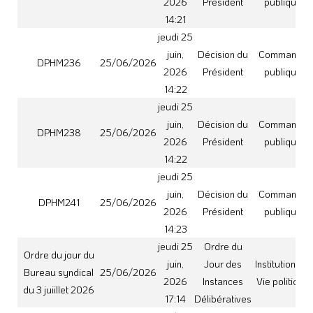
2026
Instances
Vie politique
du 3 juiillet 2026
17:14
Délibératives
jeudi 25
DP216 – Sous
juin,
Décision du
Commande
traitance ROTGE
23/06/2026
2026
Président
publique
Marché 114P2024
14:24
jeudi 25
DP240 – Sous
juin,
Décision du
Commande
traitance CPB –
23/06/2026
2026
Président
publique
Marché 018P2025
14:35
jeudi 25
DP217 – Sous
juin,
Décision du
Commande
traitance ECOGEA
23/06/2026
2026
Président
publique
DPHM 085
14:25
jeudi 25
DP242 – MAPA
juin,
Décision du
Commande
23/06/2026
STEP Loubens
2026
Président
publique
14:36