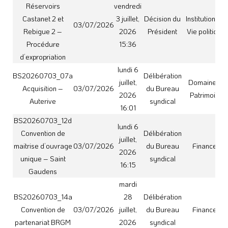
Convention de
03/07/2026
juillet,
du Bureau
Finances
partenariat BRGM
2026
syndical
08:08
BS20260703_07b
lundi 6
Délibération
Acquisition La
juillet,
Domaine et
03/07/2026
du Bureau
Salvetat Saint
2026
Patrimoine
syndical
Gilles
16:02
BS20260703_12e
lundi 6
Délibération
Convention de
juillet,
03/07/2026
du Bureau
Finances
maitrise d’ouvrage
2026
syndical
unique – Thil
16:20
lundi 6
Délibération
BS20260703_07c
juillet,
Domaine et
03/07/2026
du Bureau
Acquisition Verfeil
2026
Patrimoine
syndical
16:03
BS20260703_13
lundi 6
Délibération
Plans de répartition
juillet,
Institutions et
03/07/2026
du Bureau
des eaux pour
2026
Vie politique