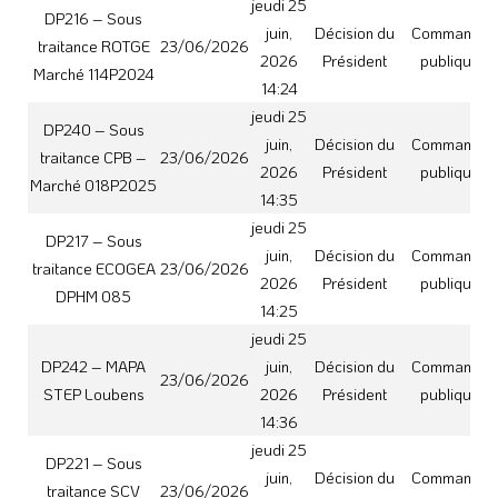
jeudi 25
DP221 – Sous
juin,
Décision du
Commande
traitance SCV
23/06/2026
2026
Président
publique
Marché 064P2024
14:26
jeudi 25
DP222 – MAPA
juin,
Décision du
Commande
23/06/2026
CAG
2026
Président
publique
14:27
DP225 – Sous
jeudi 25
traitance
juin,
Décision du
Commande
23/06/2026
GABRIELLE –
2026
Président
publique
Marché 070N2023
14:28
DP229 – Sous
jeudi 25
traitance NAUDIN
juin,
Décision du
Commande
23/06/2026
– Marché
2026
Président
publique
064P2024
14:29
DP237_2026
Servitude de
jeudi 2