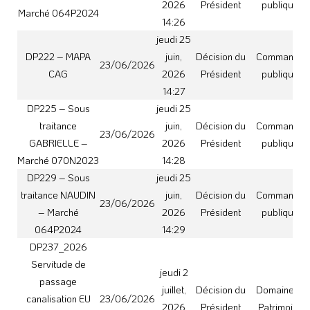
passage
juillet,
Décision du
Domaine et
canalisation EU
23/06/2026
2026
Président
Patrimoine
parcelles A520 et
11:23
A1260 SAINT
AVENTIN
jeudi 25
DP230 – MAPA
juin,
Décision du
Commande
23/06/2026
Réseaux Auterive
2026
Président
publique
14:30
DP232 – Sous
jeudi 25
traitance LUZENT
juin,
Décision du
Commande
23/06/2026
– Marché
2026
Président
publique
015P2025
14:31
A129_2026
Autorisation
spéciale de
vendredi
déversement des
3 juillet,
23/06/2026
Arrêté
Environnemen
rejets non
2026