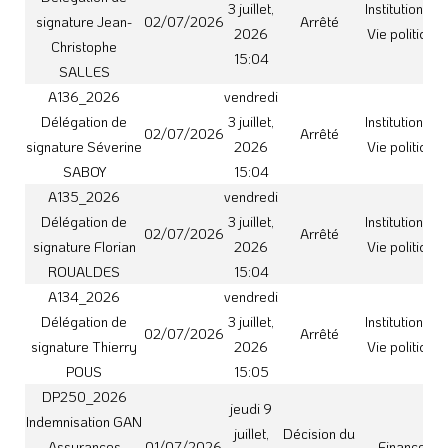
jeudi 9
Indemnisation GAN
juillet,
Décision du
Assurances
01/07/2026
Finances
2026
Président
sinistre STEP
12:19
Valcabrere
mardi 7
Arrêté Préfectoral
juillet,
Arrêté
Institutions et
Réseau31 du 30
30/06/2026
2026
Préfectoral
Vie politique
juin 2026
13:17
DP245_2026 –
jeudi 2
Sous traitance
juillet,
Décision du
Commande
ENDUITS
29/06/2026
2026
Président
publique
COUSERANS –
15:46
Marché 074A2022
DP246_2026 –
jeudi 2
Sous traitance
juillet,
Décision du
Commande
CLOTURES
29/06/2026
2026
Président
publique
VERTES – Marché
15:48
074A2022