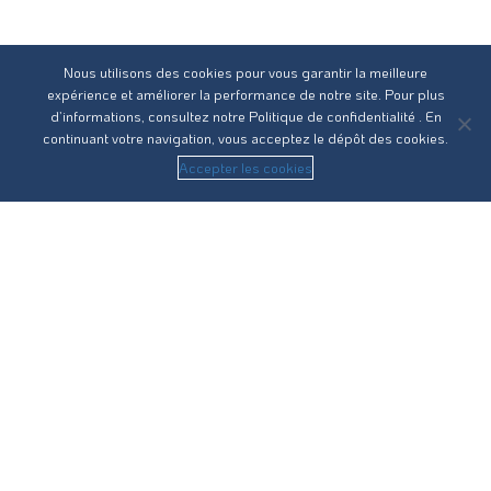
A18_2026
lundi 22
Délégation de
juin,
Institutions et
18/06/2026
Arrêté
Nous utilisons des cookies pour vous garantir la meilleure
fonction à Lauriane
2026
Vie politique
expérience et améliorer la performance de notre site. Pour plus
BOULP
15:37
d’informations, consultez notre
Politique de confidentialité
. En
A71_2026
vendredi
continuant votre navigation, vous acceptez le dépôt des cookies.
Délégation de
26 juin,
Institutions et
Accepter les cookies
18/06/2026
Arrêté
signature Frédéric
2026
Vie politique
AUDRAN
09:27
A113_2026
vendredi
Délégation de
26 juin,
Institutions et
18/06/2026
Arrêté
signature Jérôme
2026
Vie politique
DUMONS
11:37
A96_2026
vendredi
Délégation de
26 juin,
Institutions et
18/06/2026
Arrêté
signature
2026
Vie politique
Stéphane PREY
14:00
A46_2026
lundi 22
Delegation de
juin,
Institutions et