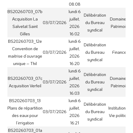
syndical
l’irrigation
16:21
BS20260703_01a
lundi 6
Dépenses réglées
Délibération
juillet,
et recettes
03/07/2026
du Bureau
Finances
2026
encaissées à tort –
syndical
15:40
Bérat
lundi 6
BS20260703_07d
Délibération
juillet,
Domaine et
Rétrocession
03/07/2026
du Bureau
2026
Patrimoine
Lherm
syndical
16:05
BS20260703_14b
lundi 6
Délibération
Convention de
juillet,
03/07/2026
du Bureau
Finances
partenariat –
2026
syndical
SEPANSO
16:23
BS20260703_01b
Dépenses réglées
lundi 6
Délibération
et recettes
juillet,
03/07/2026
du Bureau
Finances
encaissées à tort –
2026