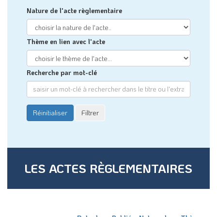
Date de
Publié
Nature de
Thème de
Acte
l'acte
le
l'acte
l'acte
jeudi 30
juillet,
Décision du
Commande
DPHM265_2026
30/07/2026
2026
Président
publique
10:02
DP276_2026
lundi 3
PGSSE –
août,
Décision du
30/07/2026
Finances
Demande
2026
Président
subvention AEAG
09:26
jeudi 30
DP270_2026
juillet,
Décision du
Commande
Avenant 2 –
30/07/2026
2026
Président
publique
Marché 117P2024
10:03
jeudi 30
DP244_2026
juillet,
Décision du
Commande