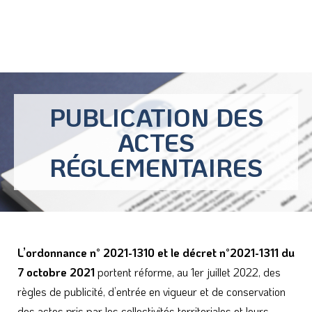
règles de publicité, d’entrée en vigueur et de conservation
des actes pris par les collectivités territoriales et leurs
groupements. La publication électronique des actes
réglementaires devient la règle et le mode de publicité de
droit commun.
Vous trouverez sur cette page l’ensemble des actes
réglementaires pris par RÉSEAU31.
FILTRER LES ACTES
RÉSEAU31 publie de nombreux actes
réglementaires chaque année.
Le tableau des actes ci-après est trié par date de
document.
Le dispositif de filtres ci-contre vous permettra de
trouver facilement et rapidement les actes