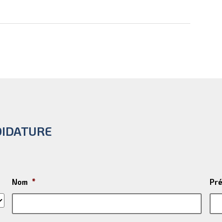
DIDATURE
Nom
*
Pr