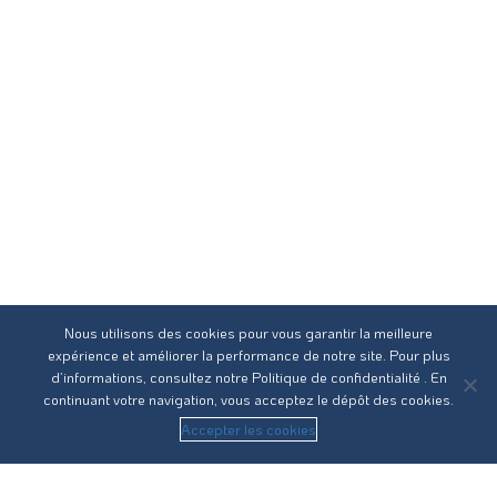
Nous utilisons des cookies pour vous garantir la meilleure
expérience et améliorer la performance de notre site. Pour plus
d’informations, consultez notre
Politique de confidentialité
. En
continuant votre navigation, vous acceptez le dépôt des cookies.
Accepter les cookies