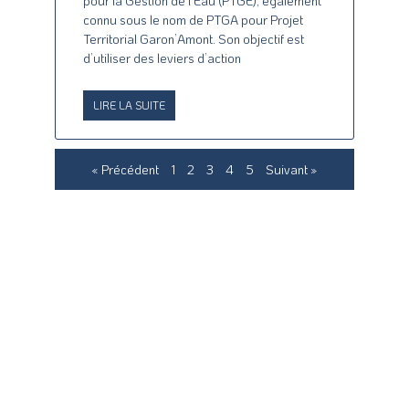
pour la Gestion de l’Eau (PTGE), également
connu sous le nom de PTGA pour Projet
Territorial Garon’Amont. Son objectif est
d’utiliser des leviers d’action
LIRE LA SUITE
« Précédent
1
2
3
4
5
Suivant »