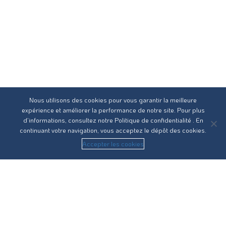
Nous utilisons des cookies pour vous garantir la meilleure
expérience et améliorer la performance de notre site. Pour plus
d’informations, consultez notre
Politique de confidentialité
. En
continuant votre navigation, vous acceptez le dépôt des cookies.
Accepter les cookies
Réseau31 intervient sur l’ensemble des compétences du
cycle de l’eau en Haute-Garonne.