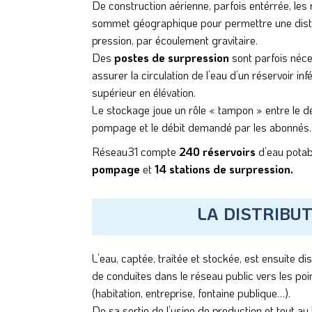
De construction aérienne, parfois entérrée, les
sommet géographique pour permettre une distr
pression, par écoulement gravitaire.
Des
postes de surpression
sont parfois néce
assurer la circulation de l’eau d’un réservoir inf
supérieur en élévation.
Le stockage joue un rôle « tampon » entre le déb
pompage et le débit demandé par les abonnés.
Réseau31 compte
240 réservoirs
d’eau potab
pompage
et
14 stations de surpression.
LA DISTRIBU
L’eau, captée, traitée et stockée, est ensuite d
de conduites dans le réseau public vers les poin
(habitation, entreprise, fontaine publique…).
De sa sortie de l’usine de production et tout au 