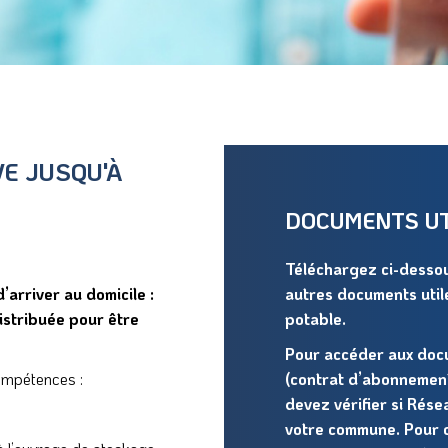
E JUSQU'À
DOCUMENTS UT
Téléchargez ci-dessou
’arriver au domicile :
autres documents util
distribuée pour être
potable.
Pour accéder aux docu
ompétences :
(contrat d’abonnement
devez vérifier si Rés
votre commune. Pour c