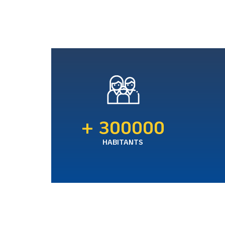
+ 
300000
HABITANTS