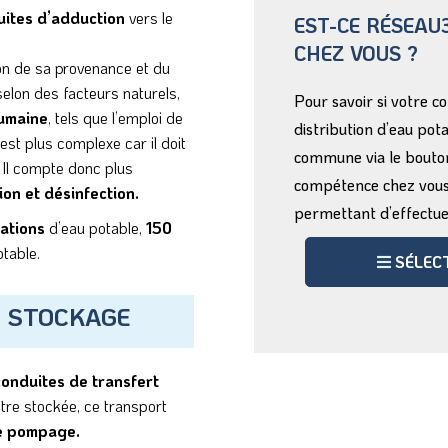
uites d’adduction
vers le
EST-CE RÉSEAU3
CHEZ VOUS ?
ion de sa provenance et du
selon des facteurs naturels,
Pour savoir si votre 
humaine
, tels que l’emploi de
distribution d’eau pot
 est plus complexe car il doit
commune via le bouton
Il compte donc plus
compétence chez vous,
tion et désinfection.
permettant d’effectuer
ations
d’eau potable,
150
table.
SÉLEC
E STOCKAGE
conduites de transfert
tre stockée, ce transport
de pompage.