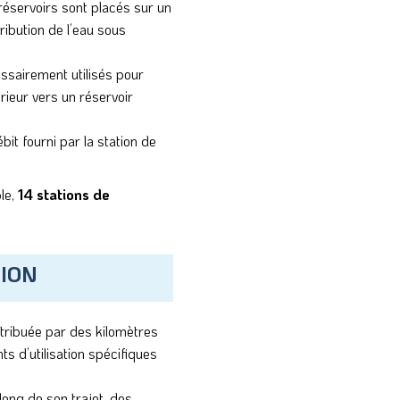
 réservoirs sont placés sur un
ibution de l’eau sous
ssairement utilisés pour
érieur vers un réservoir
it fourni par la station de
le,
14 stations de
TION
istribuée par des kilomètres
ts d’utilisation spécifiques
long de son trajet, des