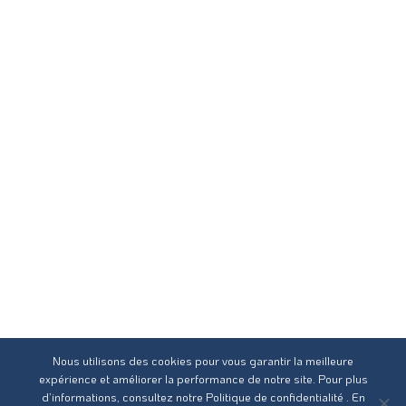
Nous utilisons des cookies pour vous garantir la meilleure
expérience et améliorer la performance de notre site. Pour plus
d’informations, consultez notre
Politique de confidentialité
. En