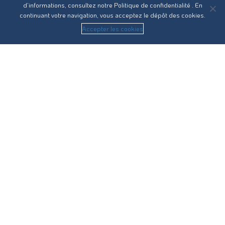
d’informations, consultez notre
Politique de confidentialité
. En
continuant votre navigation, vous acceptez le dépôt des cookies.
Accepter les cookies
Réseau31 intervient sur l’ensemble des compétences du
cycle de l’eau en Haute-Garonne.
Nous contacter
Recrutement
Guides pratiques
Statuts
RPQS
Vos démarches
Eau potable