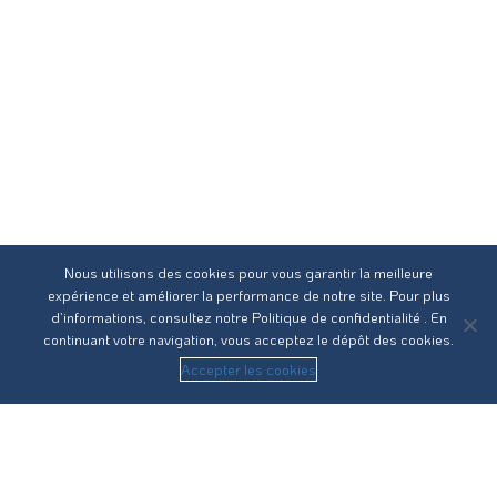
Nous utilisons des cookies pour vous garantir la meilleure
expérience et améliorer la performance de notre site. Pour plus
d’informations, consultez notre
Politique de confidentialité
. En
continuant votre navigation, vous acceptez le dépôt des cookies.
Accepter les cookies