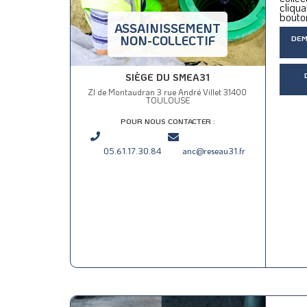
cliqua
bouto
ASSAINISSEMENT
NON-COLLECTIF
DEM
SIÈGE DU SMEA31
ZI de Montaudran 3 rue André Villet 31400
TOULOUSE
POUR NOUS CONTACTER :
05.61.17.30.84
anc@reseau31.fr