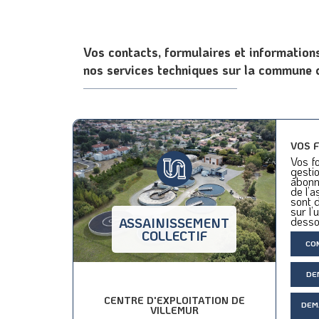
Vos contacts, formulaires et informatio
nos services techniques sur la commune 
VOS 
Vos fo
gestio
abonn
de l’a
sont d
sur l’
desso
ASSAINISSEMENT
COLLECTIF
CO
DE
CENTRE D'EXPLOITATION DE
DEM
VILLEMUR