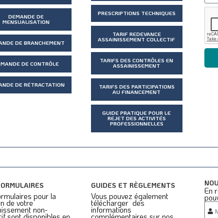
PRESCRIPTIONS TECHNIQUES
DEMANDE DE
MENSUALISATION
TARIF REDEVANCE
ASSAINISSEMENT COLLECTIF
ANDE DE BRANCHEMENT
TARIFS DES CONTRÔLES EN
EMANDE DE CONTRÔLE
ASSAINISSEMENT
ANDE DE RÉTRACTATION
TARIFS DES PARTICIPATIONS
AU FINANCEMENT
GUIDE PRATIQUE POUR LE
REJET DES ACTIVITÉS
PROFESSIONNELLES
NOU
FORMULAIRES
GUIDES ET RÈGLEMENTS
En r
rmulaires pour la
Vous pouvez également
pou
n de votre
télécharger des
nissement non-
informations
tif sont disponibles en
complémentaires sur nos