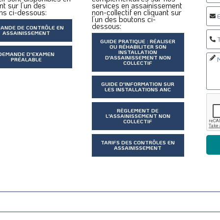
nt sur l’un des
services en assainissement
ns ci-dessous:
non-collectif en cliquant sur
l’un des boutons ci-
dessous:
ANDE DE CONTRÔLE EN
ASSAINISSEMENT
GUIDE PRATIQUE : RÉALISER
OU RÉHABILITER SON
INSTALLATION
DEMANDE D'EXAMEN
D'ASSAINISSEMENT NON
PRÉALABLE
COLLECTIF
GUIDE D'INFORMATION SUR
LES INSTALLATIONS ANC
RÈGLEMENT DE
L'ASSAINISSEMENT NON
COLLECTIF
TARIFS DES CONTRÔLES EN
ASSAINISSEMENT