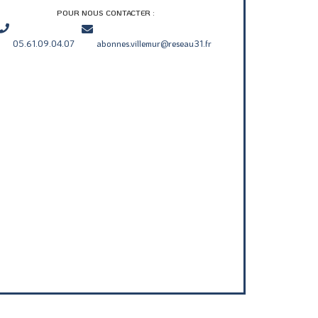
POUR NOUS CONTACTER :
05.61.09.04.07
abonnes.villemur@reseau31.fr