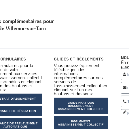
ns complémentaires pour
de Villemur-sur-Tarn
NOU
FORMULAIRES
GUIDES ET RÈGLEMENTS
En r
rmulaires pour la
Vous pouvez également
pou
n de votre
télécharger des
ement aux services
informations
ssainissement collectif
complémentaires sur nos
isponibles en cliquant
services de
un des boutons ci-
l’assainissement collectif en
us:
cliquant sur l’un des
boutons ci-dessous:
NTRAT D'ABONNEMENT
GUIDE PRATIQUE
RACCORDEMENT
ASSAINISSEMENT COLLECTIF
MANDE DE RÉSILIATION
RÈGLEMENT
ANDE DE PRÉLÈVEMENT
ASSAINISSEMENT COLLECTIF
AUTOMATIQUE