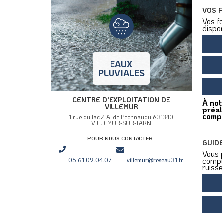
VOS 
Vos fo
dispon
EAUX
PLUVIALES
CENTRE D'EXPLOITATION DE
À not
VILLEMUR
préal
compé
1 rue du lac Z.A. de Pechnauquié 31340
VILLEMUR-SUR-TARN
POUR NOUS CONTACTER :
GUID
Vous 
compl
05.61.09.04.07
villemur@reseau31.fr
ruisse