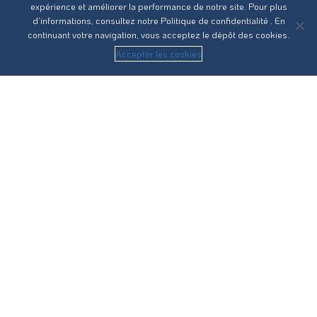
expérience et améliorer la performance de notre site. Pour plus
d’informations, consultez notre
Politique de confidentialité
. En
continuant votre navigation, vous acceptez le dépôt des cookies.
Accepter les cookies
Réseau31 intervient sur l’ensemble des compétences du
cycle de l’eau en Haute-Garonne.
Nous contacter
Recrutement
Guides pratiques
Statuts
RPQS
Vos démarches
Eau potable