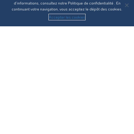
d’informations, consultez notre
Politique de confidentialité
. En
continuant votre navigation, vous acceptez le dépôt des cookies.
Accepter les cookies
Réseau31 intervient sur l’ensemble des compétences du
cycle de l’eau en Haute-Garonne.
Nous contacter
Recrutement
Guides pratiques
Statuts
RPQS
Vos démarches
Eau potable