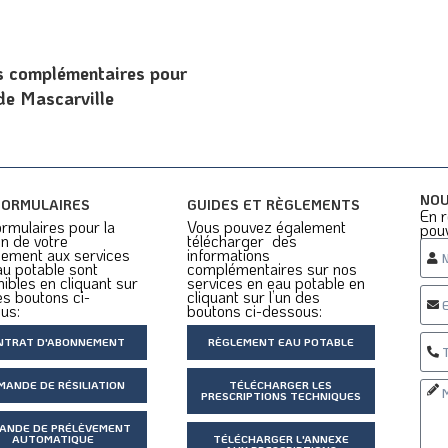
ns complémentaires pour
de Mascarville
NOU
FORMULAIRES
GUIDES ET RÈGLEMENTS
En r
rmulaires pour la
Vous pouvez également
pou
n de votre
télécharger des
ement aux services
informations
au potable sont
complémentaires sur nos
ibles en cliquant sur
services en eau potable en
es boutons ci-
cliquant sur l’un des
us:
boutons ci-dessous:
NTRAT D'ABONNEMENT
RÈGLEMENT EAU POTABLE
MANDE DE RÉSILIATION
TÉLÉCHARGER LES
PRESCRIPTIONS TECHNIQUES
ANDE DE PRÉLÈVEMENT
AUTOMATIQUE
TÉLÉCHARGER L'ANNEXE