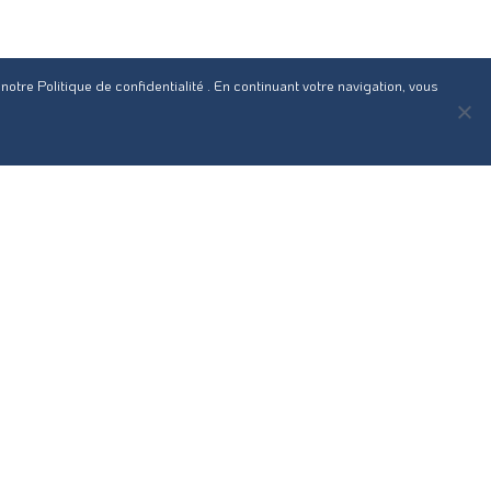
 notre
Politique de confidentialité
. En continuant votre navigation, vous
Suivez notre actualité sur nos réseaux sociaux :