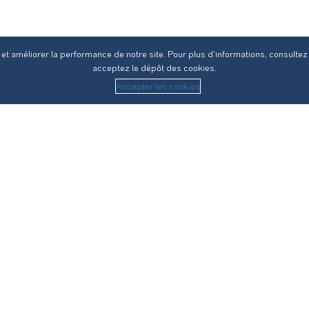
 et améliorer la performance de notre site. Pour plus d’informations, consultez
acceptez le dépôt des cookies.
Accepter les cookies
 sur l’ensemble des compétences du cycle de l’eau en Haute-
Vos démarches
Eau potable
Assainissement collectif
Assainissement non-collectif
Eau pluviale
•
Confidentialité
•
Accessibilité : non conforme
• © Réseau31 2019