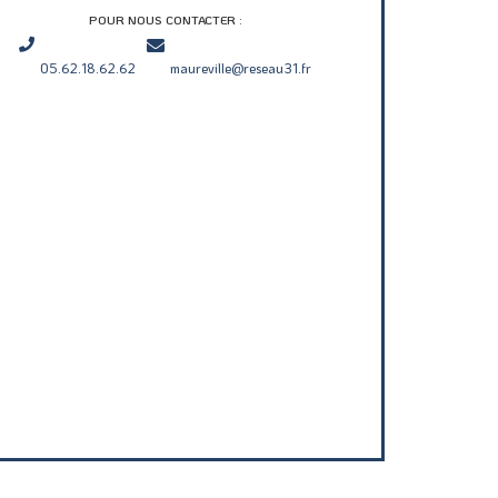
POUR NOUS CONTACTER :
05.62.18.62.62
maureville@reseau31.fr