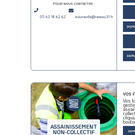
POUR NOUS CONTACTER :
05.62.18.62.62
maureville@reseau31.fr
DEM
DEM
VOS 
Vos fo
gestio
assai
collec
cliqua
bouto
ASSAINISSEMENT
NON-COLLECTIF
DEM