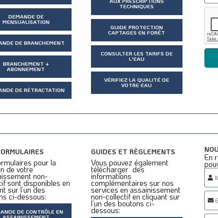
AUX PRESCRIPTIONS
TECHNIQUES
DEMANDE DE
MENSUALISATION
GUIDE PROTECTION
CAPTAGES EN FORÊT
ANDE DE BRANCHEMENT
CONSULTER LES TARIFS DE
L'EAU
BRANCHEMENT +
ABONNEMENT
VÉRIFIEZ LA QUALITÉ DE
VOTRE EAU
ANDE DE RÉTRACTATION
NOU
FORMULAIRES
GUIDES ET RÈGLEMENTS
En r
rmulaires pour la
Vous pouvez également
pou
n de votre
télécharger des
nissement non-
informations
tif sont disponibles en
complémentaires sur nos
nt sur l’un des
services en assainissement
ns ci-dessous:
non-collectif en cliquant sur
l’un des boutons ci-
dessous:
ANDE DE CONTRÔLE EN
ASSAINISSEMENT