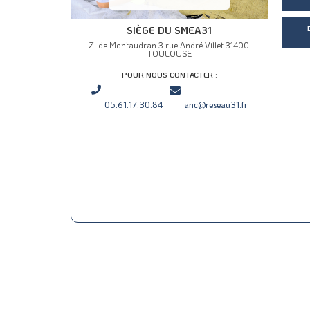
SIÈGE DU SMEA31
ZI de Montaudran 3 rue André Villet 31400
TOULOUSE
POUR NOUS CONTACTER :
05.61.17.30.84
anc@reseau31.fr