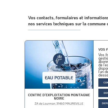
Vos contacts, formulaires et informatio
nos services techniques sur la commune 
VOS 
Vos fo
gestio
abonn
de l’e
dispon
l’un d
desso
EAU POTABLE
CO
DE
CENTRE D’EXPLOITATION MONTAGNE
NOIRE
ZA de Lourman, 31460 MAUREVILLE
DEM