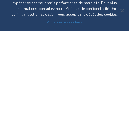
expérience et améliorer la performance de notre site. Pour plus
d’informations, consultez notre
Politique de confidentialité
. En
continuant votre navigation, vous acceptez le dépôt des cookies.
Accepter les cookies
Réseau31 intervient sur l’ensemble des compétences du
cycle de l’eau en Haute-Garonne.
Nous contacter
Recrutement
Guides pratiques
Statuts
RPQS
Vos démarches
Eau potable