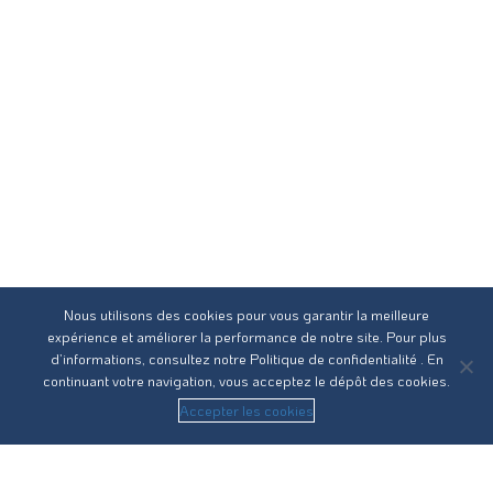
Nous utilisons des cookies pour vous garantir la meilleure
expérience et améliorer la performance de notre site. Pour plus
d’informations, consultez notre
Politique de confidentialité
. En
continuant votre navigation, vous acceptez le dépôt des cookies.
Accepter les cookies