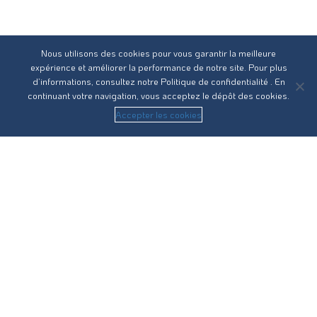
Nous utilisons des cookies pour vous garantir la meilleure
expérience et améliorer la performance de notre site. Pour plus
d’informations, consultez notre
Politique de confidentialité
. En
continuant votre navigation, vous acceptez le dépôt des cookies.
Accepter les cookies
Réseau31 intervient sur l’ensemble des compétences du
cycle de l’eau en Haute-Garonne.
Nous contacter
Recrutement
Guides pratiques
Statuts