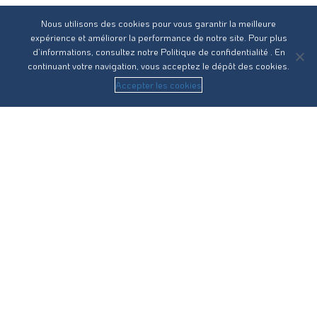
Nous utilisons des cookies pour vous garantir la meilleure
expérience et améliorer la performance de notre site. Pour plus
d’informations, consultez notre
Politique de confidentialité
. En
continuant votre navigation, vous acceptez le dépôt des cookies.
Accepter les cookies
Réseau31 intervient sur l’ensemble des compétences du
cycle de l’eau en Haute-Garonne.
Nous contacter
Recrutement
Guides pratiques
Statuts
RPQS