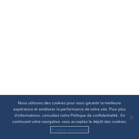
Nous utilisons des cookies pour vous garantir la meilleure
expérience et améliorer la performance de notre site. Pour plus
d’informations, consultez notre
Politique de confidentialité
. En
continuant votre navigation, vous acceptez le dépôt des cookies.
Accepter les cookies