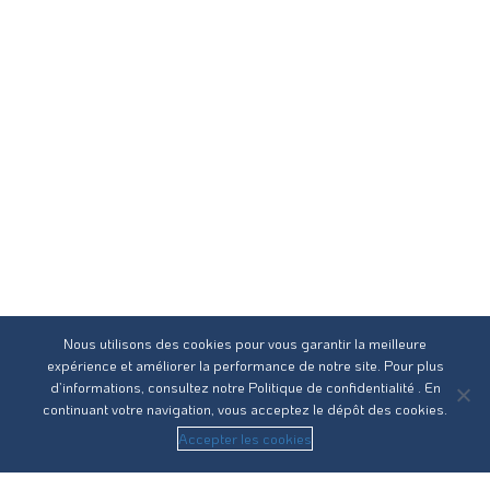
Nous utilisons des cookies pour vous garantir la meilleure
expérience et améliorer la performance de notre site. Pour plus
d’informations, consultez notre
Politique de confidentialité
. En
continuant votre navigation, vous acceptez le dépôt des cookies.
Accepter les cookies