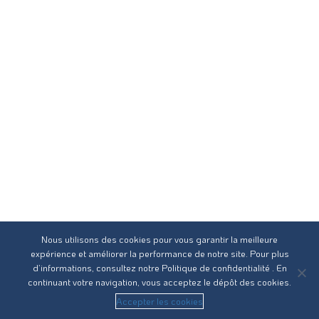
Nous utilisons des cookies pour vous garantir la meilleure
expérience et améliorer la performance de notre site. Pour plus
d’informations, consultez notre
Politique de confidentialité
. En
continuant votre navigation, vous acceptez le dépôt des cookies.
Accepter les cookies