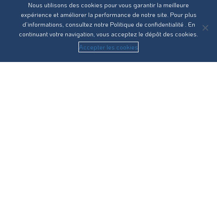
Nous utilisons des cookies pour vous garantir la meilleure
expérience et améliorer la performance de notre site. Pour plus
d’informations, consultez notre
Politique de confidentialité
. En
continuant votre navigation, vous acceptez le dépôt des cookies.
Accepter les cookies
Réseau31 intervient sur l’ensemble des compétences du
cycle de l’eau en Haute-Garonne.
Nous contacter
Recrutement
Guides pratiques
Statuts
RPQS
Vos démarches